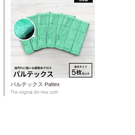
パルテックス Paltex
The original dirt-free cloth
発売以来40年、信頼の日本製、ロングラン
ヒット商品パルテックス！ カラ拭き・水拭
きのどちらにも使え、サッと拭くだけで家
中ピカピカに！いろいろな汚れを落とすパ
ルテックス。厚手タイプの5枚セットです。