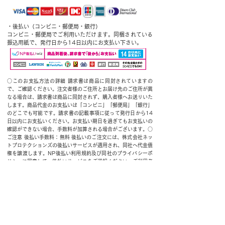
・後払い（コンビニ・郵便局・銀行）
コンビニ・郵便局でご利用いただけます。同梱されている
振込用紙で、発行日から14日以内にお支払い下さい。
○このお支払方法の詳細 請求書は商品に同封されていますの
で、ご確認ください。注文者様のご住所とお届け先のご住所が異
なる場合は、請求書は商品に同封されず、購入者様へお送りいた
します。商品代金のお支払いは「コンビニ」「郵便局」「銀行」
のどこでも可能です。請求書の記載事項に従って発行日から14
日以内にお支払いください。お支払い期日を過ぎてもお支払いの
確認ができない場合、手数料が加算される場合がございます。○
ご注意 後払い手数料：無料 後払いのご注文には、株式会社ネッ
トプロテクションズの後払いサービスが適用され、同社へ代金債
権を譲渡します。NP後払い利用規約及び同社のプライバシーポ
リシーに同意して、後払いサービスをご選択ください。ご利用者
が未成年の場合、法定代理人の利用同意を得てご利用くださ
い。
・ 代金引換
佐川急便／日本郵便／ヤマト運輸にて発送致しますので商
品のお届け時に代金をお支払い下さい。
※代金引換手数料無料 ※一部の商品、定期コースにつきま