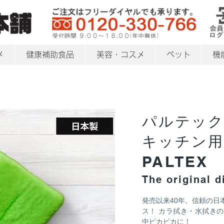
メ
健康補助食品
美容・コスメ
ペット
機
パルテッ
キッチン用
PALTEX
The original d
発売以来40年、信頼の日
ス！ カラ拭き・水拭き
中ピカピカに！