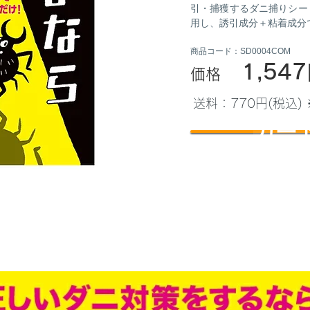
引・捕獲するダニ捕りシー
用し、誘引成分＋粘着成分
商品コード：SD0004COM
1,547
価格
送料：770円(税込
カー