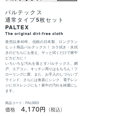
パルテックス
通常タイプ5枚セット
PALTEX
The original dirt-free cloth
発売以来40年、信頼の日本製、ロングラン
ヒット商品パルテックス！ カラ拭き・水拭
きのどちらにも使え、サッと拭くだけで家中
ピカピカに！
いろいろな汚れを落とすパルテックス。網
戸、エアコン、キッチン周りはもちろん！フ
ローリングに畳、また、お手入のしづらいブ
ラインド、さらには食器にシンク、電子レン
ジにガスレンジにも！家中の汚れを綺麗にし
ます。
商品コード：PAL0003
4,170円
価格
（税込）