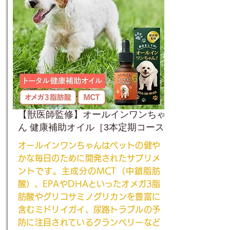
【獣医師監修】オールインワンちゃ
ん 健康補助オイル［3本定期コース］
オールインワンちゃんはペットの健や
かな毎日のために開発されたサプリメ
ントです。主成分のMCT（中鎖脂肪
酸）、EPAやDHAといったオメガ3脂
肪酸やグリコサミノグリカンを豊富に
含むミドリイガイ、尿路トラブルの予
防に注目されているクランベリーなど