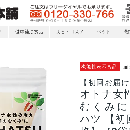
メ
健康補助食品
美容・コスメ
ペット
機
機能性表示食品
​届
【初回お届け
オトナ女
むくみにH
ハツ 【初