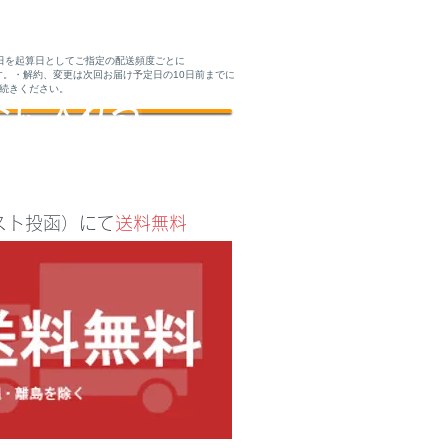
日を起算日としてご指定の配送頻度ごとに
けします。・解約、変更は次回お届け予定日の10日前までに
続きください。
トに入れる
スト投函）にて
送料無料