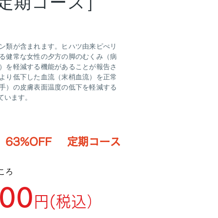
袋定期コース］
ン類が含まれます。ヒハツ由来ピぺリ
る健常な女性の夕方の脚のむくみ（病
）を軽減する機能があることが報告さ
より低下した血流（末梢血流）を正常
手）の皮膚表面温度の低下を軽減する
ています。
定期コース
63%OFF
ところ
800
円(税込）