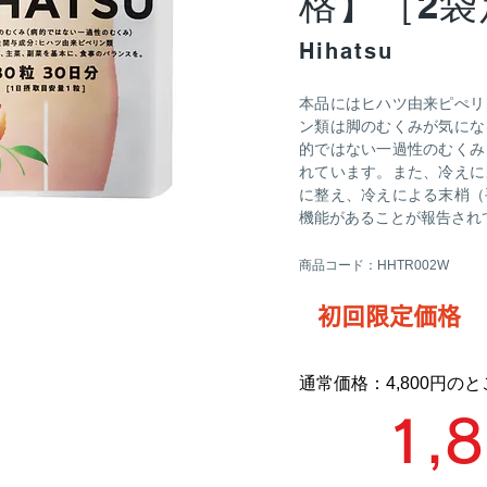
格】［2
Hihatsu
本品にはヒハツ由来ピぺリ
ン類は脚のむくみが気にな
的ではない一過性のむくみ
れています。また、冷えに
に整え、冷えによる末梢（
機能があることが報告され
商品コード：HHTR002W
初回限定価格
通常価格：4,800円の
1,