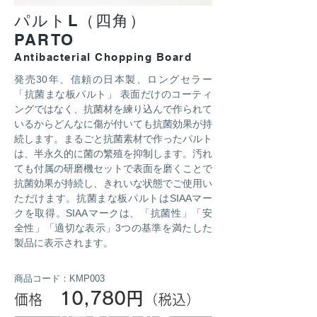
パルトL（四角）
PARTO
Antibacterial Chopping Board
発売30年、信頼の日本製、ロングセラー
「抗菌まな板パルト」 表面だけのコーティ
ングではなく、抗菌材を練り込んで作られて
いるからどんなに傷が付いても抗菌効果が持
続します。まるごと抗菌素材で作ったパルト
は、半永久的に菌の繁殖を抑制します。汚れ
ても付属の研磨機セットで表面を磨くことで
抗菌効果が持続し、きれいな状態でご使用い
ただけます。抗菌まな板パルトはSIAAマー
クを取得。SIAAマークは、「抗菌性」「安
全性」「適切な表示」3つの基準を満たした
製品に表示されます。
商品コード：KMP003
10,780円
価格
（税込）