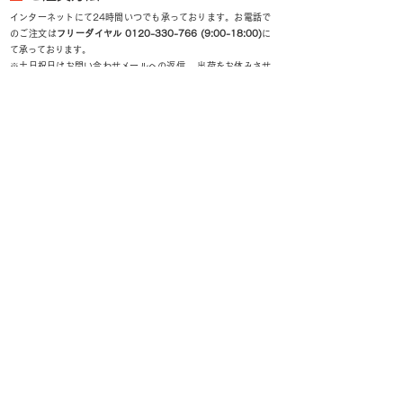
インターネットにて24時間いつでも承っております。お電話で
のご注文は
フリーダイヤル
0120-330-766 (9
:00-18:00)
に
て承っております。
※土日祝日はお問い合わせメールへの返信、 出荷をお休みさせ
て頂いております。
■
お支払方法
・クレジットカード
下記のクレジットカードがご利用いただけます。
・後払い（コンビニ・郵便局・銀行）
コンビニ・郵便局でご利用いただけます。同梱されている
振込用紙で、発行日から14日以内にお支払い下さい。
○このお支払方法の詳細 請求書は商品に同封されていますの
で、ご確認ください。注文者様のご住所とお届け先のご住所が異
なる場合は、請求書は商品に同封されず、購入者様へお送りいた
します。商品代金のお支払いは「コンビニ」「郵便局」「銀行」
のどこでも可能です。請求書の記載事項に従って発行日から14
日以内にお支払いください。お支払い期日を過ぎてもお支払いの