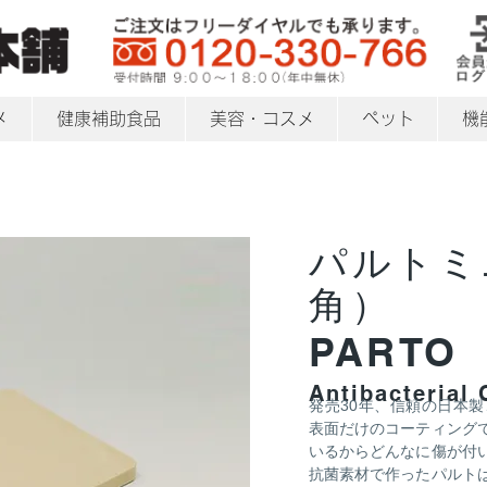
メ
健康補助食品
美容・コスメ
ペット
機
パルトミ
角）
PARTO
Antibacterial
発売30年、信頼の日本
表面だけのコーティング
いるからどんなに傷が付
抗菌素材で作ったパルト