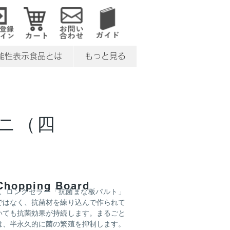
能性表示食品とは
もっと見る
ニ（四
 Chopping Board
製、ロングセラー「抗菌まな板パルト」
ではなく、抗菌材を練り込んで作られて
いても抗菌効果が持続します。まるごと
は、半永久的に菌の繁殖を抑制します。