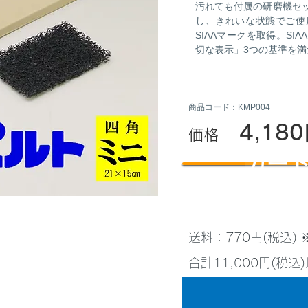
汚れても付属の研磨機セ
し、きれいな状態でご使
SIAAマークを取得。S
切な表示」3つの基準を
商品コード：KMP004
4,18
価格
カー
送料：770円(税込)
合計11,000円(税