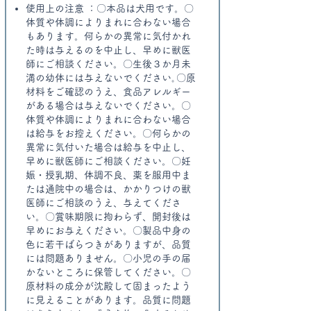
​使用上の注意 ：〇本品は犬用です。〇
体質や体調によりまれに合わない場合
もあります。何らかの異常に気付かれ
た時は与えるのを中止し、早めに獣医
師にご相談ください。〇生後３か月未
満の幼体には与えないでください｡〇原
材料をご確認のうえ、食品アレルギー
がある場合は与えないでください。〇
体質や体調によりまれに合わない場合
は給与をお控えください。〇何らかの
異常に気付いた場合は給与を中止し、
早めに獣医師にご相談ください。〇妊
娠・授乳期、体調不良、薬を服用中ま
たは通院中の場合は、かかりつけの獣
医師にご相談のうえ、与えてくださ
い。〇賞味期限に拘わらず、開封後は
早めにお与えください。〇製品中身の
色に若干ばらつきがありますが、品質
には問題ありません。〇小児の手の届
かないところに保管してください。〇
原材料の成分が沈殿して固まったよう
に見えることがあります。品質に問題