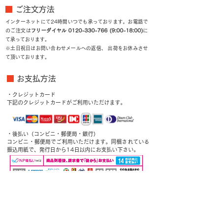
■
ご注文方法
インターネットにて24時間いつでも承っております。お電話で
のご注文は
フリーダイヤル
0120-330-766 (9
:00-18:00)
に
て承っております。
※土日祝日はお問い合わせメールへの返信、 出荷をお休みさせ
て頂いております。
■
お支払方法
・クレジットカード
下記のクレジットカードがご利用いただけます。
・後払い（コンビニ・郵便局・銀行）
コンビニ・郵便局でご利用いただけます。同梱されている
振込用紙で、発行日から14日以内にお支払い下さい。
○このお支払方法の詳細 請求書は商品に同封されていますの
で、ご確認ください。注文者様のご住所とお届け先のご住所が異
なる場合は、請求書は商品に同封されず、購入者様へお送りいた
します。商品代金のお支払いは「コンビニ」「郵便局」「銀行」
のどこでも可能です。請求書の記載事項に従って発行日から14