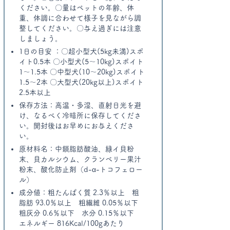
ください。〇量はペットの年齢、体
重、体調に合わせて様子を見ながら調
整してください。〇与え過ぎには注意
しましょう。
​1日の目安 ：〇超小型犬(5kg未満)スポ
イト0.5本 〇小型犬(5～10kg)スポイト
1～1.5本 〇中型犬(10～20kg)スポイト
1.5～2本 〇大型犬(20kg以上)スポイト
2.5本以上
保存方法：高温・多湿、直射日光を避
け、なるべく冷暗所に保存してくださ
い。開封後はお早めにお与えくださ
い。
原材料名：中鎖脂肪酸油、緑イ貝粉
末、貝カルシウム、クランベリー果汁
粉末、酸化防止剤（d-α-トコフェロー
ル）​
成分値：粗たんぱく質 2.3％以上 粗
脂肪 93.0％以上 粗繊維 0.05％以下
粗灰分 0.6％以下 水分 0.15％以下
エネルギー 816Kcal/100gあたり