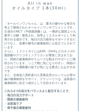
All in wan
​オイルタイプ 1本(30ml）
「オールインワンちゃん」は、愛犬の健やかな毎日を
考えて開発されたオールインワンサプリメントです。
主成分のMCT（中鎖脂肪酸）は、一般的な脂肪よりも
素早く分解・吸収され、効率よくエネルギーとして利
用される成分です。毎日の活力維持をサポートするだ
けでなく、皮膚や被毛の健康維持にも役立つとされて
います。
さらに、ミドリイガイにはEPA・DHAなどのオメガ3
脂肪酸やグリコサミノグリカンが豊富に含まれてお
り、関節の健康維持やスムーズな動きのサポートに期
待されています。シニア期に気になりやすい、関節の
こわばりや運動量の低下が気になる愛犬にもおすすめ
です。
また、北海道八雲町産の八雲風化貝カルシウムが骨や
歯の健康維持をサポート。クランベリーは、泌尿器の
健康維持に役立つ成分として注目されています。
これら4つの成分をバランスよく配合することで、
・毎日の活力サポート
・関節の健康維持
・泌尿器ケア
・骨や歯の健康維持