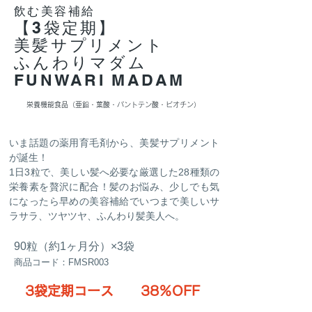
飲む美容補給
【3袋定期】
美髪サプリメント
ふんわりマダム
FUNWARI MADAM
栄養機能食品（亜鉛・葉酸・パントテン酸・ビオチン）
いま話題の薬用育毛剤から、美髪サプリメント
が誕生！
​1日3粒で、美しい髪へ必要な厳選した28種類の
栄養素を贅沢に配合！髪のお悩み、少しでも気
になったら早めの美容補給でいつまで美しいサ
ラサラ、ツヤツヤ、ふんわり髪美人へ。
90粒（約1ヶ月分）×3袋
商品コード：FMSR003
3袋定期コース
38％OFF