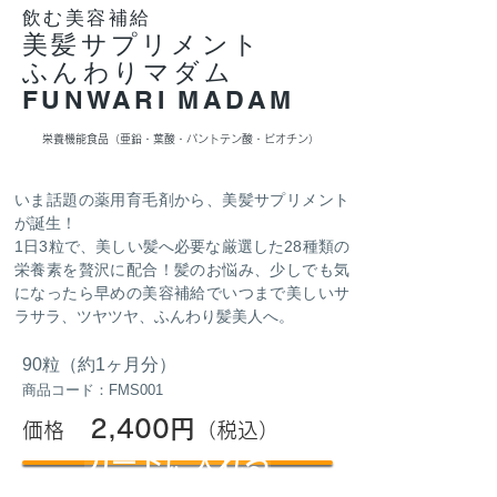
飲む美容補給
美髪サプリメント
ふんわりマダム
FUNWARI MADAM
栄養機能食品（亜鉛・葉酸・パントテン酸・ビオチン）
いま話題の薬用育毛剤から、美髪サプリメント
が誕生！
​1日3粒で、美しい髪へ必要な厳選した28種類の
栄養素を贅沢に配合！髪のお悩み、少しでも気
になったら早めの美容補給でいつまで美しいサ
ラサラ、ツヤツヤ、ふんわり髪美人へ。
90粒（約1ヶ月分）
商品コード：FMS001
2,400
円
価格
（税込）
カートに入れる