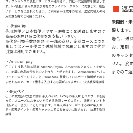
ロテクションズの後払いサービスが適用され、同社へ代金債権を譲渡しま
す。NP後払い利用規約及び同社のプライバシーポリシーに同意して、後払
■
返
いサービスをご選択ください。ご利用者が未成年の場合、法定代理人の利
用同意を得てご利用ください。
未開封・未
・ 代金引換
限ります
佐川急便／日本郵便／ヤマト運輸にて発送致しますので
商品のお届け時に代金をお支払い下さい。
場合、送
※代金引換手数料無料 ※一部の商品、定期コースにつき
ましてはメール便にて送料無料でお届けしますので代金
お、定期
引換は利用できません。
のキャン
・Amazon pay
せん。 変
○このお支払方法の詳細 Amazon Payは、Amazonのアカウントを使っ
までのご連
て、簡単に商品の代金支払いを行うことができます。 AmazonのIDとパス
ワードでログインすることでAmazonに登録しているカード情報がそのま
ま使えるので、カード番号を入力する必要がありません。 決済手数料無料
・楽天ペイ
○このお支払い方法の詳細 楽天ペイは、いつもの楽天IDとパスワードを使
って、スムーズにお支払いができる決済サービスです。 楽天ポイントを
「貯める・使う」こともできます。※楽天ポイントがたまるのは楽天カー
ド・楽天ポイント・楽天キャッシュでのお支払いに限ります。 決済手数料
無料