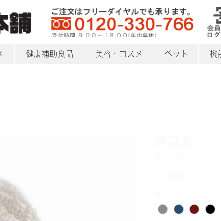
メ
健康補助食品
美容・コスメ
ペット
機
商品名
SKU： 0006
価
￥3,500
格
色
*