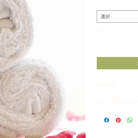
サイズ
*
選択
数量
*
商品情報
あなたの商品の特徴
返品・返金ポリシ
どを簡潔にわかりや
材、取り扱い方法な
商品の返品・返金に