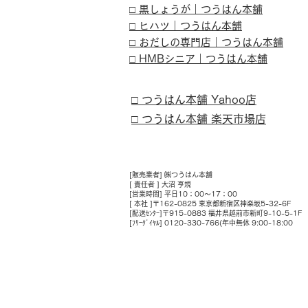
□ 黒しょうが｜つうはん本舗
□ ヒハツ｜つうはん本舗
□ おだしの専門店｜つうはん本舗​
□ HMBシニア｜つうはん本舗
□ つうはん本舗 Yahoo店
□ つうはん本舗 楽天市場店
[販売業者] ㈱つうはん本舗
[ 責任者 ] 大沼 亨規
[営業時間] 平日10：00～17：00
[ 本社 ]〒162-0825 東京都新宿区神楽坂5-32-6F
[配送ｾﾝﾀｰ]〒915-0883 福井県越前市新町9-10-5-1F
[ﾌﾘｰﾀﾞｲﾔﾙ] 0120-330-766(年中無休 9:00-18:00