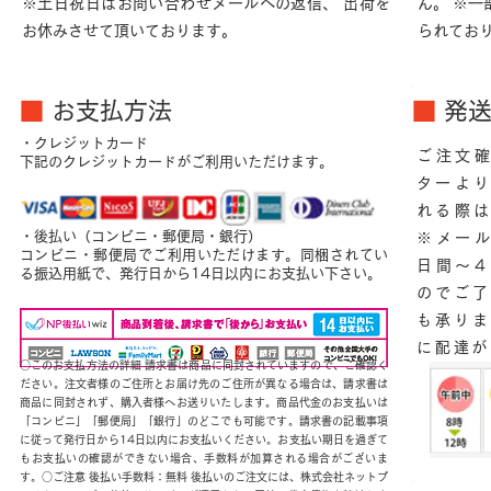
※土日祝日はお問い合わせメールへの返信、 出荷を
ん。 ※
お休みさせて頂いております。
られてお
■
お支払方法
■
発
・クレジットカード
ご注文
下記のクレジットカードがご利用いただけます。
ターよ
れる際
・後払い（コンビニ・郵便局・銀行）
※メー
コンビニ・郵便局でご利用いただけます。同梱されてい
日間～
る振込用紙で、発行日から14日以内にお支払い下さい。
のでご了
も承りま
に配達が
○このお支払方法の詳細 請求書は商品に同封されていますので、ご確認く
ださい。注文者様のご住所とお届け先のご住所が異なる場合は、請求書は
商品に同封されず、購入者様へお送りいたします。商品代金のお支払いは
「コンビニ」「郵便局」「銀行」のどこでも可能です。請求書の記載事項
に従って発行日から14日以内にお支払いください。お支払い期日を過ぎて
もお支払いの確認ができない場合、手数料が加算される場合がございま
す。○ご注意 後払い手数料：無料 後払いのご注文には、株式会社ネットプ